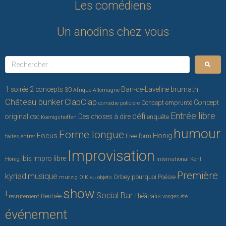
Les comédiens
Un anodins chez vous
brumath
1 soirée 2 concepts
Ban-de-Laveline
30
Afrique
Allemagne
ClapClap
Château bunker
Concept
Concept emprunté
comédie policière
Entrée libre
défi
original
Des choses à dire
enquête
CSC Koenigshoffen
humour
Forme longue
Focus
Honig
Free form
faites entrer
Improvisation
Ibis
impro libre
Hönig
international
Kehl
Première
kyriad
musique
Orbey
pourquoi
Poésie
mutzig
O'Kivu
objets
show
!
Social Bar
Rentrée
Théâtralis
recrutement
vosges
été
événement