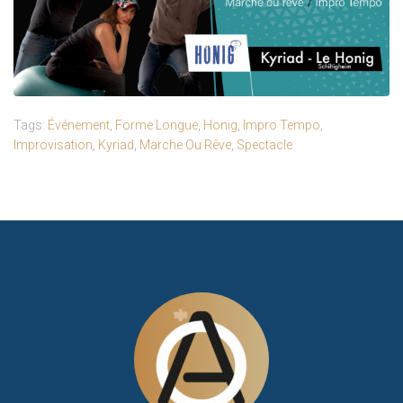
Tags:
Événement
,
Forme Longue
,
Honig
,
Impro Tempo
,
Improvisation
,
Kyriad
,
Marche Ou Rêve
,
Spectacle