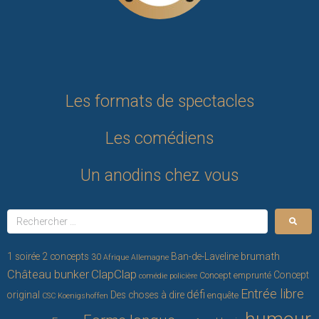
Les formats de spectacles
Les comédiens
Un anodins chez vous
brumath
1 soirée 2 concepts
Ban-de-Laveline
30
Afrique
Allemagne
ClapClap
Château bunker
Concept
Concept emprunté
comédie policière
Entrée libre
défi
original
Des choses à dire
enquête
CSC Koenigshoffen