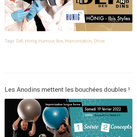
Tags:
Défi
,
Honig
,
Humour
,
Ibis
,
Improvisation
,
Show
Les Anodins mettent les bouchées doubles !