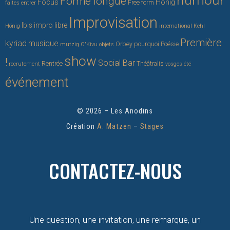
humour
Forme longue
Focus
Honig
Free form
faites entrer
Improvisation
Ibis
impro libre
Hönig
international
Kehl
Première
kyriad
musique
Orbey
pourquoi
Poésie
mutzig
O'Kivu
objets
show
!
Social Bar
Rentrée
Théâtralis
recrutement
vosges
été
événement
© 2026 – Les Anodins
Création
A. Matzen
–
Stages
CONTACTEZ-NOUS
Une question, une invitation, une remarque, un