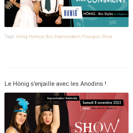
Tags:
Honig
,
Humour
,
Ibis
,
Improvisation
,
Pourquoi
,
Show
Le Hönig s’enjaille avec les Anodins !