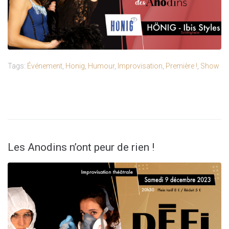
Tags:
Événement
,
Honig
,
Humour
,
Improvisation
,
Première !
,
Show
Les Anodins n’ont peur de rien !