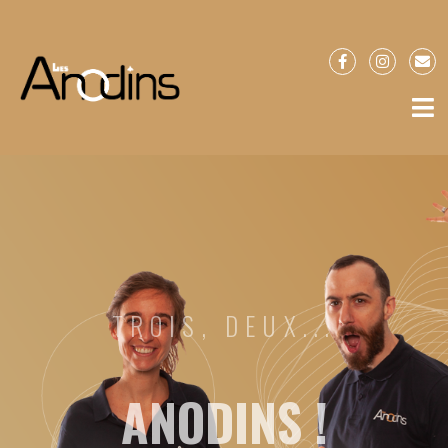
TROIS, DEUX...
ANODINS !