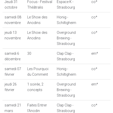
Jeudi 31
Focus - Festival
Espace K -
co*
octobre
Théâtralis
Strasbourg
samedi 08
Le Show des
Honig -
co*
novembre
Anodins
Schiltigheim
jeudi 13
Le Show des
Overground
co*
novembre
Anodins
Brewing -
Strasbourg
samedi 6
30
Clap Clap -
em*
décembre
Strasbourg
samedi 07
Les Pourquoi
Honig -
co*
février
du Comment
Schiltigheim
jeudi 26
1 soirée, 2
Overground
em*
février
concepts
Brewing -
Strasbourg
samedi 21
Faites Entrer
Clap Clap -
co*
mars
l'Anodin
Strasbourg