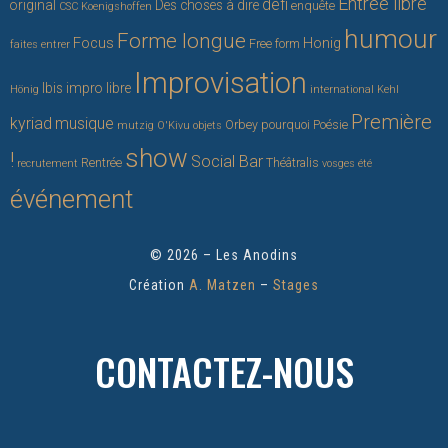
Entrée libre
défi
original
Des choses à dire
enquête
CSC Koenigshoffen
humour
Forme longue
Focus
Honig
Free form
faites entrer
Improvisation
Ibis
impro libre
Hönig
international
Kehl
Première
kyriad
musique
Orbey
pourquoi
Poésie
mutzig
O'Kivu
objets
show
!
Social Bar
Rentrée
Théâtralis
recrutement
vosges
été
événement
© 2026 – Les Anodins
Création
A. Matzen
–
Stages
CONTACTEZ-NOUS