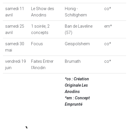
samedi 11
Le Show des
Honig -
co*
avril
Anodins
Schiltigheim
samedi 25
1 soirée, 2
Ban de Laveline
em*
avril
concepts
(57)
samedi 30
Focus
Geispolsheim
co*
mai
vendredi 19
Faites Entrer
Brumath
co*
juin
l'Anodin
*co : Création
Originale Les
Anodins
*em : Concept
Emprunté