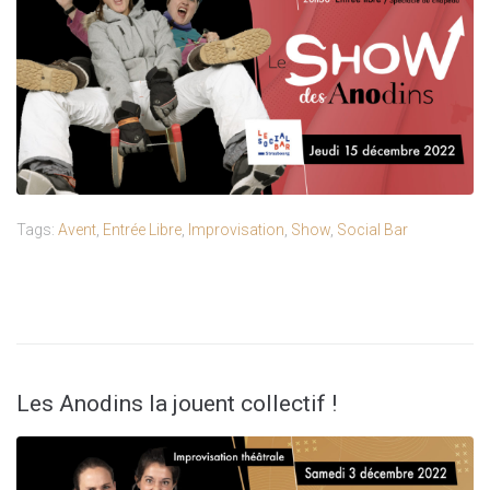
Tags:
Avent
,
Entrée Libre
,
Improvisation
,
Show
,
Social Bar
Les Anodins la jouent collectif !