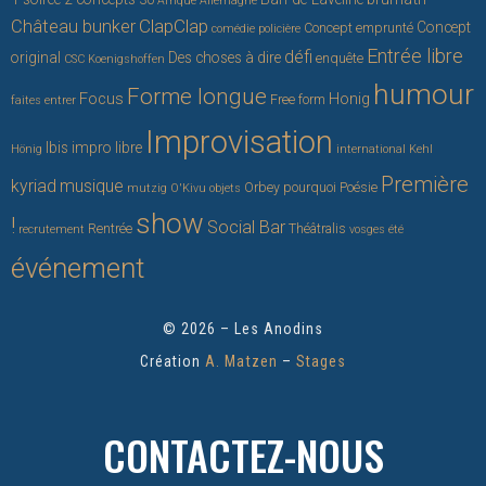
Afrique
Allemagne
ClapClap
Château bunker
Concept
Concept emprunté
comédie policière
Entrée libre
défi
original
Des choses à dire
enquête
CSC Koenigshoffen
humour
Forme longue
Focus
Honig
Free form
faites entrer
Improvisation
Ibis
impro libre
Hönig
international
Kehl
Première
kyriad
musique
Orbey
pourquoi
Poésie
mutzig
O'Kivu
objets
show
!
Social Bar
Rentrée
Théâtralis
recrutement
vosges
été
événement
© 2026 – Les Anodins
Création
A. Matzen
–
Stages
CONTACTEZ-NOUS