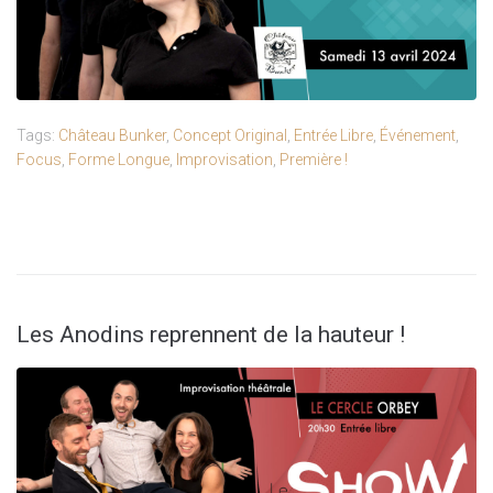
Tags:
Château Bunker
,
Concept Original
,
Entrée Libre
,
Événement
,
Focus
,
Forme Longue
,
Improvisation
,
Première !
Les Anodins reprennent de la hauteur !