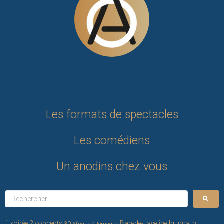
Les formats de spectacles
Les comédiens
Un anodins chez vous
brumath
1 soirée 2 concepts
Ban-de-Laveline
30