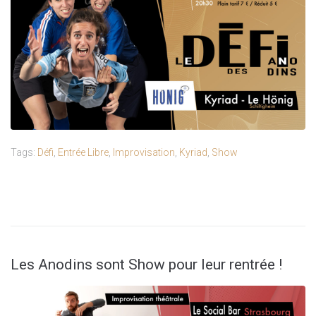
Tags:
Défi
,
Entrée Libre
,
Improvisation
,
Kyriad
,
Show
Les Anodins sont Show pour leur rentrée !