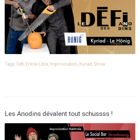
Tags:
Défi
,
Entrée Libre
,
Improvisation
,
Kyriad
,
Show
Les Anodins dévalent tout schussss !