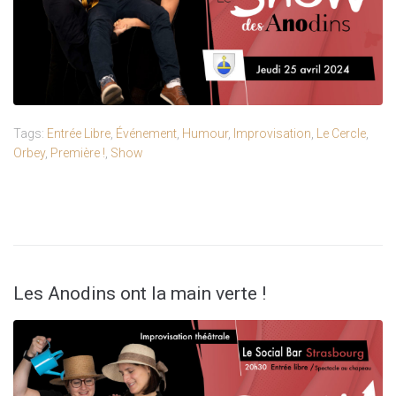
Tags:
Entrée Libre
,
Événement
,
Humour
,
Improvisation
,
Le Cercle
,
Orbey
,
Première !
,
Show
Les Anodins ont la main verte !