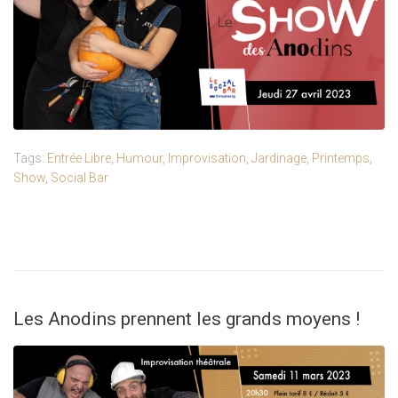
Tags:
Entrée Libre
,
Humour
,
Improvisation
,
Jardinage
,
Printemps
,
Show
,
Social Bar
Les Anodins prennent les grands moyens !