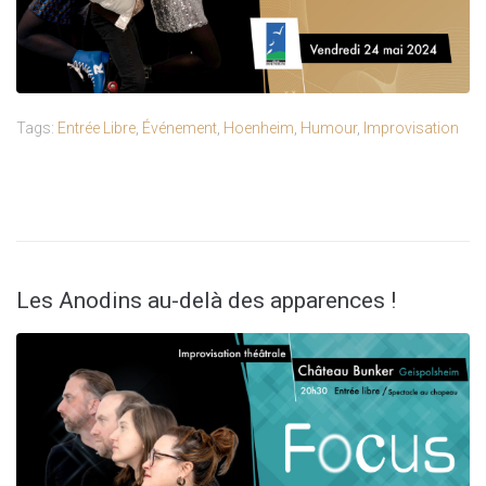
Tags:
Entrée Libre
,
Événement
,
Hoenheim
,
Humour
,
Improvisation
Les Anodins au-delà des apparences !