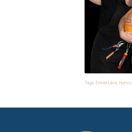
Tags:
Entrée Libre
,
Humou