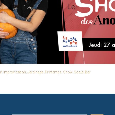
r
,
Improvisation
,
Jardinage
,
Printemps
,
Show
,
Social Bar