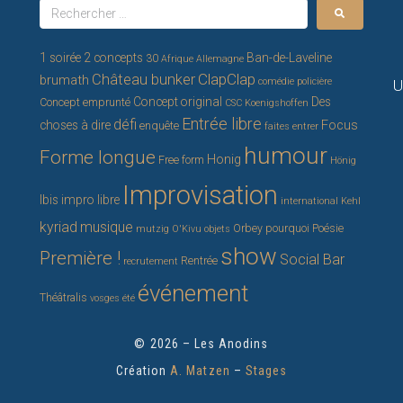
1 soirée 2 concepts
Ban-de-Laveline
30
Afrique
Allemagne
ClapClap
Château bunker
brumath
comédie policière
U
Concept original
Des
Concept emprunté
CSC Koenigshoffen
Entrée libre
défi
Focus
choses à dire
enquête
faites entrer
humour
Forme longue
Honig
Free form
Hönig
Improvisation
Ibis
impro libre
international
Kehl
kyriad
musique
Orbey
pourquoi
Poésie
mutzig
O'Kivu
objets
show
Première !
Social Bar
Rentrée
recrutement
événement
Théâtralis
vosges
été
© 2026 – Les Anodins
Création
A. Matzen
–
Stages