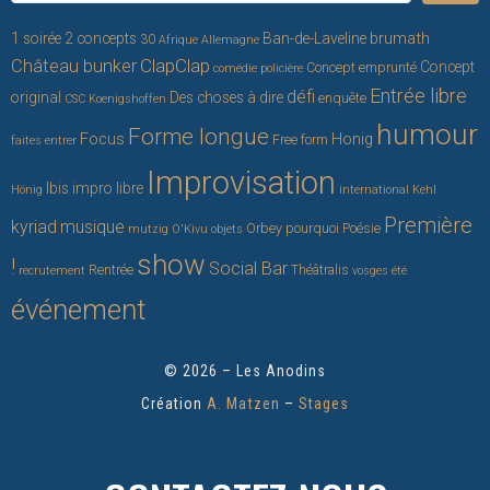
brumath
1 soirée 2 concepts
Ban-de-Laveline
30
Afrique
Allemagne
ClapClap
Château bunker
Concept
Concept emprunté
comédie policière
Entrée libre
défi
original
Des choses à dire
enquête
CSC Koenigshoffen
humour
Forme longue
Focus
Honig
Free form
faites entrer
Improvisation
Ibis
impro libre
Hönig
international
Kehl
Première
kyriad
musique
Orbey
pourquoi
Poésie
mutzig
O'Kivu
objets
show
!
Social Bar
Rentrée
Théâtralis
recrutement
vosges
été
événement
© 2026 – Les Anodins
Création
A. Matzen
–
Stages