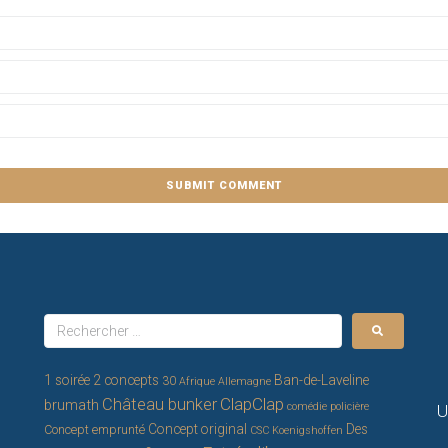
1 soirée 2 concepts
Ban-de-Laveline
30
Afrique
Allemagne
ClapClap
Château bunker
brumath
comédie policière
U
Concept original
Des
Concept emprunté
CSC Koenigshoffen