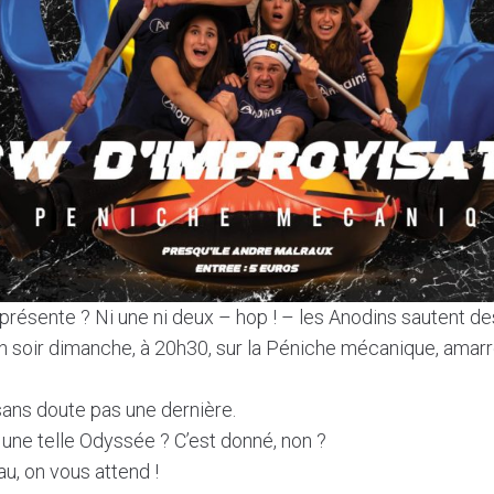
résente ? Ni une ni deux – hop ! – les Anodins sautent dess
in soir dimanche, à 20h30, sur la Péniche mécanique, amarr
ans doute pas une dernière.
ur une telle Odyssée ? C’est donné, non ?
au, on vous attend !