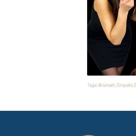
Tags:
Brumath
,
Enquête
,