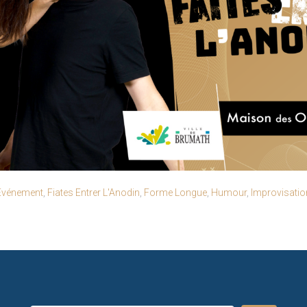
Événement
,
Fiates Entrer L'Anodin
,
Forme Longue
,
Humour
,
Improvisatio