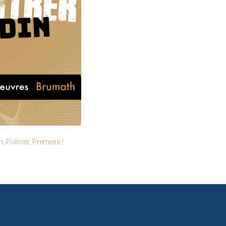
n
,
Policier
,
Première !