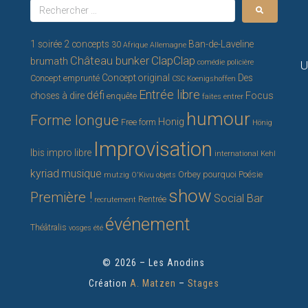
1 soirée 2 concepts
Ban-de-Laveline
30
Afrique
Allemagne
ClapClap
Château bunker
brumath
comédie policière
U
Concept original
Des
Concept emprunté
CSC Koenigshoffen
Entrée libre
défi
Focus
choses à dire
enquête
faites entrer
humour
Forme longue
Honig
Free form
Hönig
Improvisation
Ibis
impro libre
international
Kehl
kyriad
musique
Orbey
pourquoi
Poésie
mutzig
O'Kivu
objets
show
Première !
Social Bar
Rentrée
recrutement
événement
Théâtralis
vosges
été
© 2026 – Les Anodins
Création
A. Matzen
–
Stages