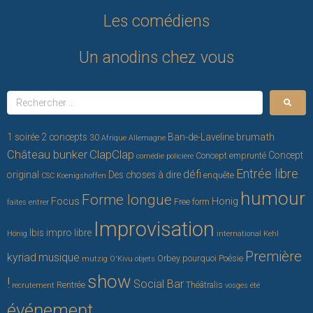
Les comédiens
Un anodins chez vous
brumath
1 soirée 2 concepts
Ban-de-Laveline
30
Afrique
Allemagne
ClapClap
Château bunker
Concept
Concept emprunté
comédie policière
Entrée libre
défi
original
Des choses à dire
enquête
CSC Koenigshoffen
humour
Forme longue
Focus
Honig
Free form
faites entrer
Improvisation
Ibis
impro libre
Hönig
international
Kehl
Première
kyriad
musique
Orbey
pourquoi
Poésie
mutzig
O'Kivu
objets
show
!
Social Bar
Rentrée
Théâtralis
recrutement
vosges
été
événement