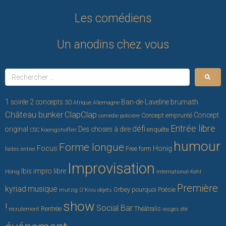
Les comédiens
Un anodins chez vous
brumath
1 soirée 2 concepts
Ban-de-Laveline
30
Afrique
Allemagne
ClapClap
Château bunker
Concept
Concept emprunté
comédie policière
Entrée libre
défi
original
Des choses à dire
enquête
CSC Koenigshoffen
humour
Forme longue
Focus
Honig
Free form
faites entrer
Improvisation
Ibis
impro libre
Hönig
international
Kehl
Première
kyriad
musique
Orbey
pourquoi
Poésie
mutzig
O'Kivu
objets
show
!
Social Bar
Rentrée
Théâtralis
recrutement
vosges
été