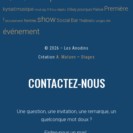
Première
kyriad
musique
Orbey
pourquoi
Poésie
mutzig
O'Kivu
objets
show
!
Social Bar
Rentrée
Théâtralis
recrutement
vosges
été
événement
© 2026 – Les Anodins
Création
A. Matzen
–
Stages
CONTACTEZ-NOUS
Une question, une invitation, une remarque, un
quelconque mot doux ?
Faites-nous un mail :