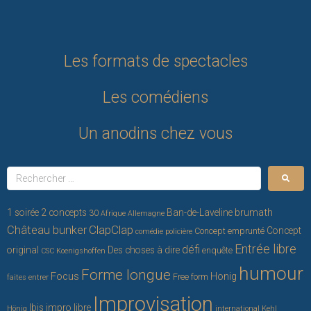
Les formats de spectacles
Les comédiens
Un anodins chez vous
brumath
1 soirée 2 concepts
Ban-de-Laveline
30
Afrique
Allemagne
ClapClap
Château bunker
Concept
Concept emprunté
comédie policière
Entrée libre
défi
original
Des choses à dire
enquête
CSC Koenigshoffen
humour
Forme longue
Focus
Honig
Free form
faites entrer
Improvisation
Ibis
impro libre
Hönig
international
Kehl