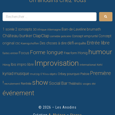
Un anodins chez vous
brumath
1 soirée 2 concepts
Ban-de-Laveline
30
Afrique
Allemagne
ClapClap
Château bunker
Concept
Concept emprunté
comédie policière
Entrée libre
défi
original
Des choses à dire
enquête
CSC Koenigshoffen
humour
Forme longue
Focus
Honig
Free form
faites entrer
Improvisation
Ibis
impro libre
Hönig
international
Kehl
Première
kyriad
musique
Orbey
pourquoi
Poésie
mutzig
O'Kivu
objets
show
!
Social Bar
Rentrée
Théâtralis
recrutement
vosges
été
événement
© 2026 – Les Anodins